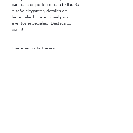
campana es perfecto para brillar. Su
diseño elegante y detalles de
lentejuelas lo hacen ideal para
eventos especiales. ¡Destaca con
estilo!
Cierre en parte trasera
Forro 100% Poliester
Envio Incluido
Nota: Top no incluido
¿Tienes dudas sobre tallas, colores o disponibilidad?
Estamos aquí para ayudarte. Si necesitas más información sobre
alguno de nuestros productos, no dudes en escribirnos al
(+52))
33 1310 2114
. Será un gusto atenderte y asegurarnos de que tu
experiencia sea perfecta.