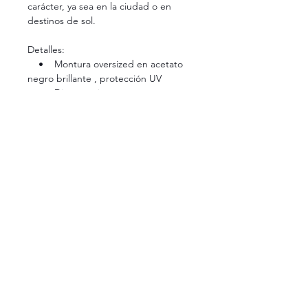
carácter, ya sea en la ciudad o en
destinos de sol.
Detalles:
• Montura oversized en acetato
negro brillante , protección UV
• Diseño unisex
ENVIO INCLUIDO / DENTRO DE LA
REPUBLICA MEXICANA
¿Tienes dudas sobre tallas, colores o disponibilidad?
Estamos aquí para ayudarte. Si necesitas más información sobre
alguno de nuestros productos, no dudes en escribirnos al
(+52))
33 1310 2114
. Será un gusto atenderte y asegurarnos de que tu
experiencia sea perfecta.