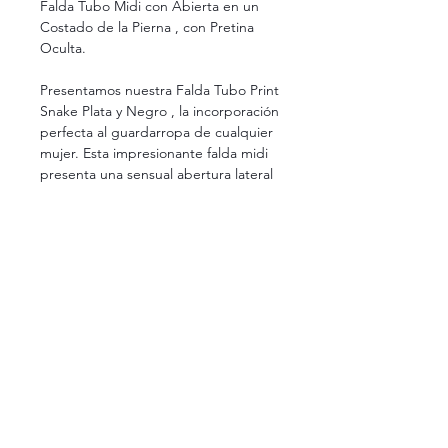
Falda Tubo Midi con Abierta en un
Costado de la Pierna , con Pretina
Oculta.
Presentamos nuestra Falda Tubo Print
Snake Plata y Negro , la incorporación
perfecta al guardarropa de cualquier
mujer. Esta impresionante falda midi
presenta una sensual abertura lateral
que agrega un toque de encanto a
cualquier atuendo.
90% de Poliéster y un 10% Elastano.
Envio Incluido.
¿Tienes dudas sobre tallas, colores o disponibilidad?
Estamos aquí para ayudarte. Si necesitas más información sobre
alguno de nuestros productos, no dudes en escribirnos al
(+52))
33 1310 2114
. Será un gusto atenderte y asegurarnos de que tu